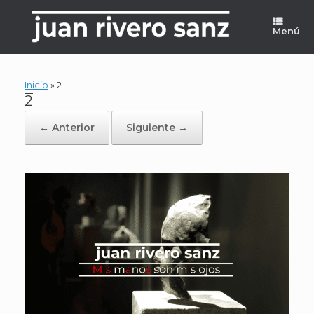
Saltar
al
Menú
contenido
Inicio
»
2
2
← Anterior
Siguiente →