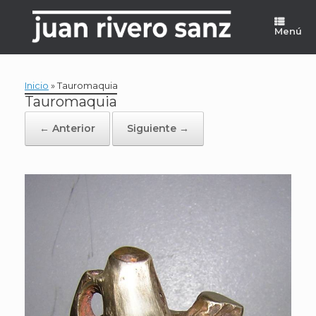
Saltar
al
Menú
contenido
Inicio
»
Tauromaquia
Tauromaquia
← Anterior
Siguiente →