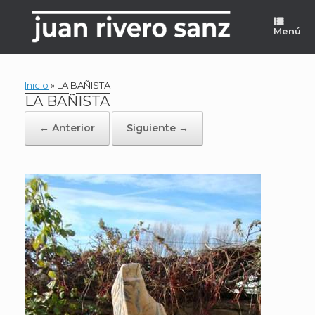
Saltar
al
Menú
contenido
Inicio
»
LA BAÑISTA
LA BAÑISTA
← Anterior
Siguiente →