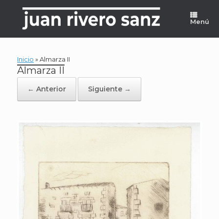
Saltar
al
Menú
contenido
Inicio
»
Almarza II
Almarza II
← Anterior
Siguiente →