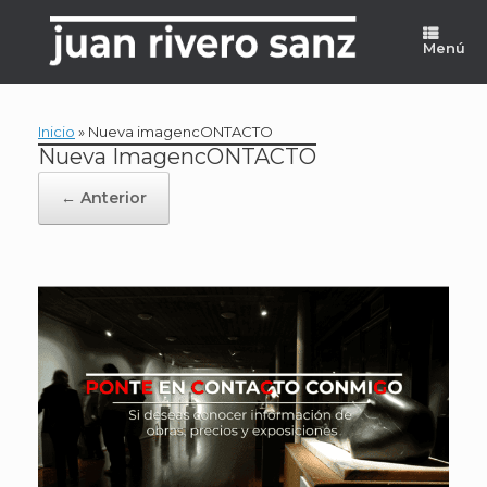
Saltar
al
Menú
contenido
Inicio
»
Nueva imagencONTACTO
Nueva ImagencONTACTO
← Anterior