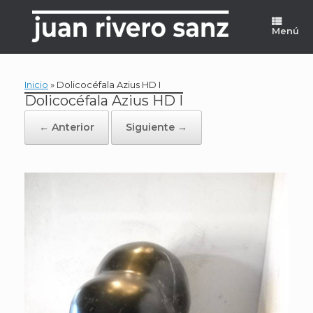
Saltar
al
Menú
contenido
Inicio
»
Dolicocéfala Azius HD I
Dolicocéfala Azius HD I
← Anterior
Siguiente →