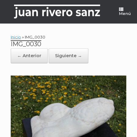
Saltar
al
Menú
contenido
Inicio
»
IMG_0030
IMG_0030
← Anterior
Siguiente →