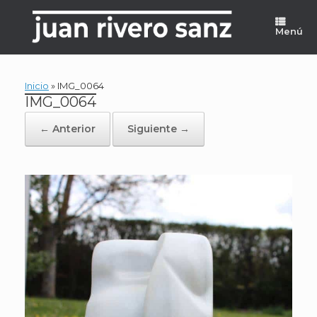
Saltar
al
Menú
contenido
Inicio
»
IMG_0064
IMG_0064
← Anterior
Siguiente →