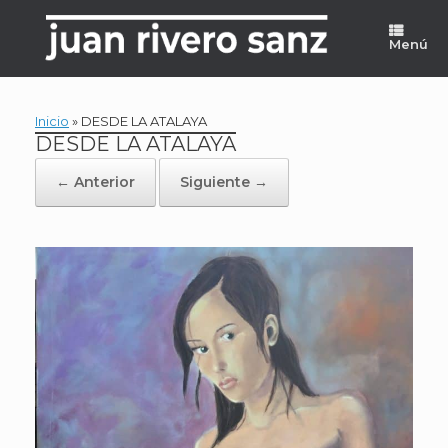
Saltar
al
Menú
contenido
Inicio
»
DESDE LA ATALAYA
DESDE LA ATALAYA
← Anterior
Siguiente →